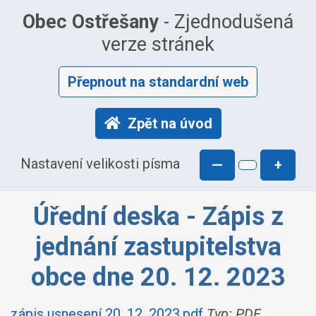
Obec Ostřešany
- Zjednodušená
verze stránek
Přepnout na standardní web
Zpět na úvod
Nastavení velikosti písma
—
+
Úřední deska - Zápis z
jednání zastupitelstva
obce dne 20. 12. 2023
zápis usnesení 20. 12. 2023.pdf
Typ: PDF