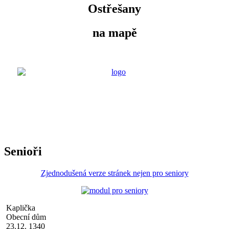
Ostřešany
na mapě
Senioři
Zjednodušená verze stránek nejen pro seniory
Kaplička
Obecní dům
23.12. 1340