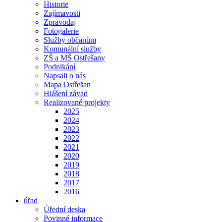
Historie
Zajímavosti
Zpravodaj
Fotogalerie
Služby občanům
Komunální služby
ZŠ a MŠ Ostřešany
Podnikání
Napsali o nás
Mapa Ostřešan
Hlášení závad
Realizované projekty
2025
2024
2023
2022
2021
2020
2019
2018
2017
2016
úřad
Úřední deska
Povinné informace