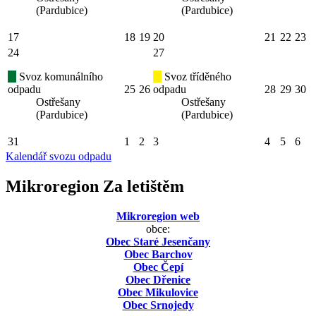
(Pardubice)
(Pardubice)
17
18
19
20
21
22
23
24
27
Svoz komunálního
Svoz tříděného
odpadu
25
26
odpadu
28
29
30
Ostřešany
Ostřešany
(Pardubice)
(Pardubice)
31
1
2
3
4
5
6
Kalendář svozu odpadu
Mikroregion Za letištěm
Mikroregion web
obce:
Obec Staré Jesenčany
Obec Barchov
Obec Čepí
Obec Dřenice
Obec Mikulovice
Obec Srnojedy