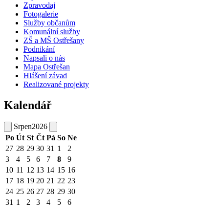
Zpravodaj
Fotogalerie
Služby občanům
Komunální služby
ZŠ a MŠ Ostřešany
Podnikání
Napsali o nás
Mapa Ostřešan
Hlášení závad
Realizované projekty
Kalendář
Srpen
2026
Po
Út
St
Čt
Pá
So
Ne
27
28
29
30
31
1
2
3
4
5
6
7
8
9
10
11
12
13
14
15
16
17
18
19
20
21
22
23
24
25
26
27
28
29
30
31
1
2
3
4
5
6