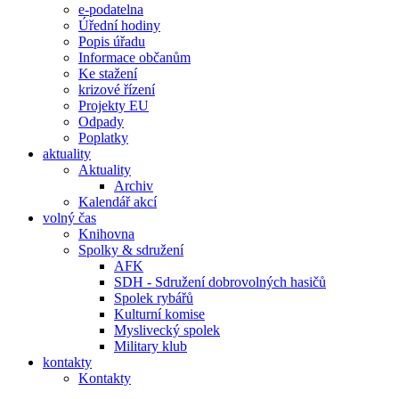
e-podatelna
Úřední hodiny
Popis úřadu
Informace občanům
Ke stažení
krizové řízení
Projekty EU
Odpady
Poplatky
aktuality
Aktuality
Archiv
Kalendář akcí
volný čas
Knihovna
Spolky & sdružení
AFK
SDH - Sdružení dobrovolných hasičů
Spolek rybářů
Kulturní komise
Myslivecký spolek
Military klub
kontakty
Kontakty