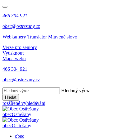
466 304 921
obec@ostresany.cz
Webkamery
Translator
Mluvené slovo
Verze pro seniory
Vytisknout
Mapa webu
466 304 921
obec@ostresany.cz
Hledaný výraz
Hledat
rozšířené vyhledávání
obec
Ostřešany
obec
Ostřešany
obec