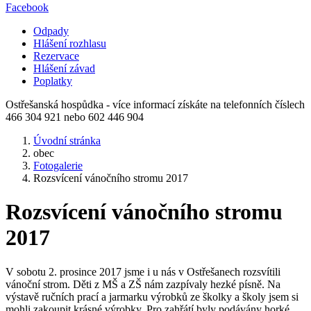
Facebook
Odpady
Hlášení rozhlasu
Rezervace
Hlášení závad
Poplatky
Ostřešanská hospůdka - více informací získáte na telefonních číslech
466 304 921 nebo 602 446 904
Úvodní stránka
obec
Fotogalerie
Rozsvícení vánočního stromu 2017
Rozsvícení vánočního stromu
2017
V sobotu 2. prosince 2017 jsme i u nás v Ostřešanech rozsvítili
vánoční strom. Děti z MŠ a ZŠ nám zazpívaly hezké písně. Na
výstavě ručních prací a jarmarku výrobků ze školky a školy jsem si
mohli zakoupit krásné výrobky. Pro zahřátí byly podávány horké