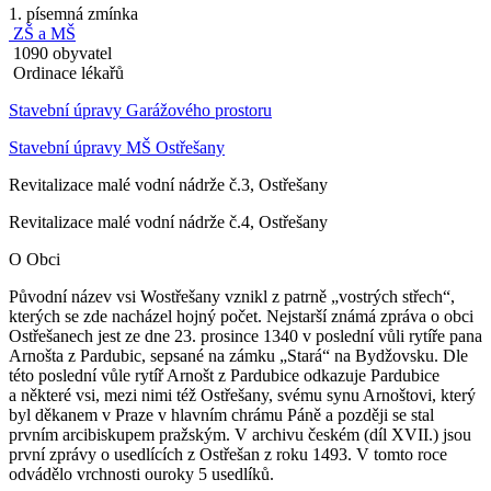
1. písemná zmínka
ZŠ a MŠ
1090 obyvatel
Ordinace lékařů
Stavební úpravy Garážového prostoru
Stavební úpravy MŠ Ostřešany
Revitalizace malé vodní nádrže č.3, Ostřešany
Revitalizace malé vodní nádrže č.4, Ostřešany
O Obci
Původní název vsi Wostřešany vznikl z patrně „vostrých střech“,
kterých se zde nacházel hojný počet. Nejstarší známá zpráva o obci
Ostřešanech jest ze dne 23. prosince 1340 v poslední vůli rytíře pana
Arnošta z Pardubic, sepsané na zámku „Stará“ na Bydžovsku. Dle
této poslední vůle rytíř Arnošt z Pardubice odkazuje Pardubice
a některé vsi, mezi nimi též Ostřešany, svému synu Arnoštovi, který
byl děkanem v Praze v hlavním chrámu Páně a později se stal
prvním arcibiskupem pražským. V archivu českém (díl XVII.) jsou
první zprávy o usedlících z Ostřešan z roku 1493. V tomto roce
odvádělo vrchnosti ouroky 5 usedlíků.