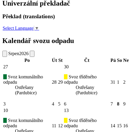
Univerzální překladač
Překlad (translations)
Select Language
▼
Kalendář svozu odpadu
Srpen
2026
Po
Út
St
Čt
Pá
So
Ne
27
30
Svoz komunálního
Svoz tříděného
odpadu
28
29
odpadu
31
1
2
Ostřešany
Ostřešany
(Pardubice)
(Pardubice)
3
4
5
6
7
8
9
10
13
Svoz komunálního
Svoz tříděného
odpadu
11
12
odpadu
14
15
16
Ostřešany
Ostřešany