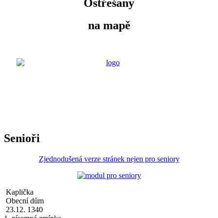
Ostřešany
na mapě
Senioři
Zjednodušená verze stránek nejen pro seniory
Kaplička
Obecní dům
23.12. 1340