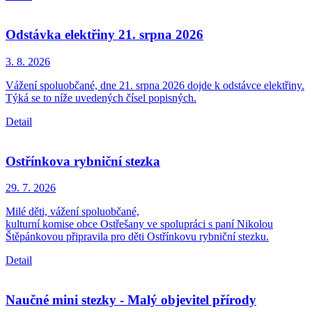
Odstávka elektřiny 21. srpna 2026
3. 8.
2026
Vážení spoluobčané, dne 21. srpna 2026 dojde k odstávce elektřiny.
Týká se to níže uvedených čísel popisných.
Detail
Ostřínkova rybniční stezka
29. 7.
2026
Milé děti, vážení spoluobčané,
kulturní komise obce Ostřešany ve spolupráci s paní Nikolou
Štěpánkovou připravila pro děti Ostřínkovu rybniční stezku.
Detail
Naučné mini stezky - Malý objevitel přírody