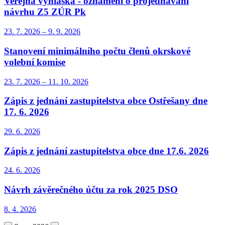
Veřejná vyhláška - oznámení o projednávání
návrhu Z5 ZÚR Pk
23. 7.
2026
–
9. 9.
2026
Stanovení minimálního počtu členů okrskové
volební komise
23. 7.
2026
–
11. 10.
2026
Zápis z jednání zastupitelstva obce Ostřešany dne
17. 6. 2026
29. 6.
2026
Zápis z jednání zastupitelstva obce dne 17.6. 2026
24. 6.
2026
Návrh závěrečného účtu za rok 2025 DSO
8. 4.
2026