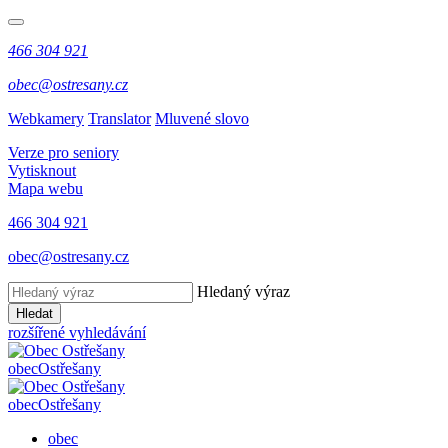
466 304 921
obec@ostresany.cz
Webkamery
Translator
Mluvené slovo
Verze pro seniory
Vytisknout
Mapa webu
466 304 921
obec@ostresany.cz
Hledaný výraz
Hledat
rozšířené vyhledávání
obec
Ostřešany
obec
Ostřešany
obec