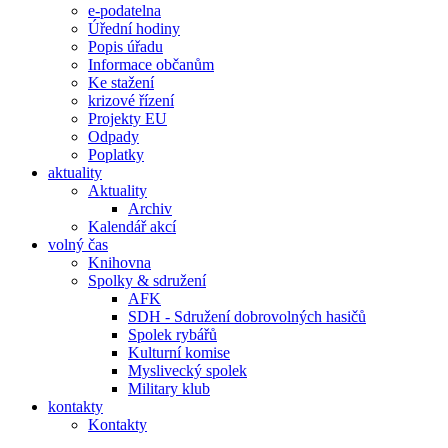
e-podatelna
Úřední hodiny
Popis úřadu
Informace občanům
Ke stažení
krizové řízení
Projekty EU
Odpady
Poplatky
aktuality
Aktuality
Archiv
Kalendář akcí
volný čas
Knihovna
Spolky & sdružení
AFK
SDH - Sdružení dobrovolných hasičů
Spolek rybářů
Kulturní komise
Myslivecký spolek
Military klub
kontakty
Kontakty