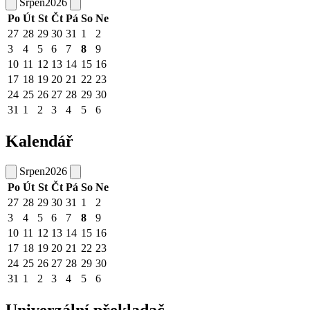
Srpen
2026
Po
Út
St
Čt
Pá
So
Ne
27
28
29
30
31
1
2
3
4
5
6
7
8
9
10
11
12
13
14
15
16
17
18
19
20
21
22
23
24
25
26
27
28
29
30
31
1
2
3
4
5
6
Kalendář
Srpen
2026
Po
Út
St
Čt
Pá
So
Ne
27
28
29
30
31
1
2
3
4
5
6
7
8
9
10
11
12
13
14
15
16
17
18
19
20
21
22
23
24
25
26
27
28
29
30
31
1
2
3
4
5
6
Univerzální překladač