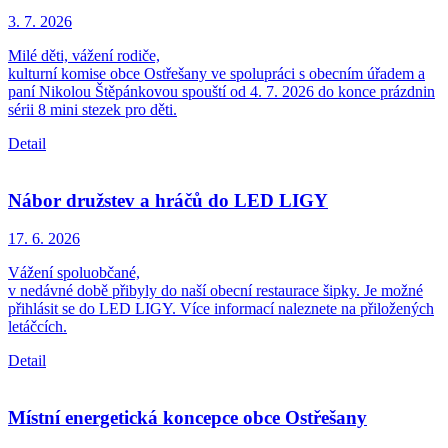
3. 7.
2026
Milé děti, vážení rodiče,
kulturní komise obce Ostřešany ve spolupráci s obecním úřadem a
paní Nikolou Štěpánkovou spouští od 4. 7. 2026 do konce prázdnin
sérii 8 mini stezek pro děti.
Detail
Nábor družstev a hráčů do LED LIGY
17. 6.
2026
Vážení spoluobčané,
v nedávné době přibyly do naší obecní restaurace šipky. Je možné
přihlásit se do LED LIGY. Více informací naleznete na přiložených
letáčcích.
Detail
Místní energetická koncepce obce Ostřešany