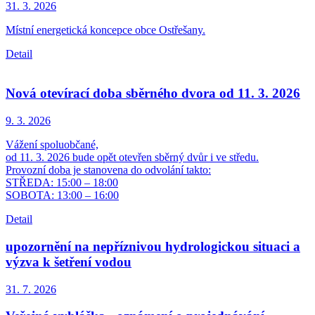
31. 3.
2026
Místní energetická koncepce obce Ostřešany.
Detail
Nová otevírací doba sběrného dvora od 11. 3. 2026
9. 3.
2026
Vážení spoluobčané,
od 11. 3. 2026 bude opět otevřen sběrný dvůr i ve středu.
Provozní doba je stanovena do odvolání takto:
STŘEDA: 15:00 – 18:00
SOBOTA: 13:00 – 16:00
Detail
upozornění na nepříznivou hydrologickou situaci a
výzva k šetření vodou
31. 7.
2026