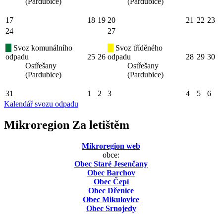
(Pardubice)
(Pardubice)
17
18
19
20
21
22
23
24
27
Svoz komunálního
Svoz tříděného
odpadu
25
26
odpadu
28
29
30
Ostřešany
Ostřešany
(Pardubice)
(Pardubice)
31
1
2
3
4
5
6
Kalendář svozu odpadu
Mikroregion Za letištěm
Mikroregion web
obce:
Obec Staré Jesenčany
Obec Barchov
Obec Čepí
Obec Dřenice
Obec Mikulovice
Obec Srnojedy