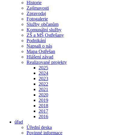
Historie
Zajímavosti
Zpravodaj
Fotogalerie
Služby občanům
Komunální služby
ZŠ a MŠ Ostřešany
Podnikání
Napsali o nás
Mapa Ostřešan
Hlášení závad
Realizované projekty
2025
2024
2023
2022
2021
2020
2019
2018
2017
2016
úřad
Úřední deska
Povinné informace