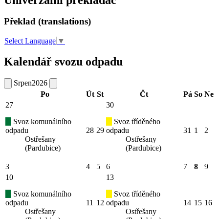
Překlad (translations)
Select Language
▼
Kalendář svozu odpadu
Srpen
2026
Po
Út
St
Čt
Pá
So
Ne
27
30
Svoz komunálního
Svoz tříděného
odpadu
28
29
odpadu
31
1
2
Ostřešany
Ostřešany
(Pardubice)
(Pardubice)
3
4
5
6
7
8
9
10
13
Svoz komunálního
Svoz tříděného
odpadu
11
12
odpadu
14
15
16
Ostřešany
Ostřešany