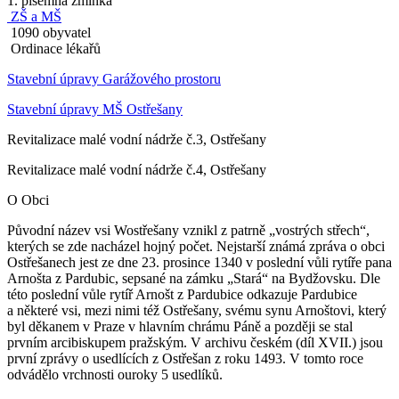
1. písemná zmínka
ZŠ a MŠ
1090 obyvatel
Ordinace lékařů
Stavební úpravy Garážového prostoru
Stavební úpravy MŠ Ostřešany
Revitalizace malé vodní nádrže č.3, Ostřešany
Revitalizace malé vodní nádrže č.4, Ostřešany
O Obci
Původní název vsi Wostřešany vznikl z patrně „vostrých střech“,
kterých se zde nacházel hojný počet. Nejstarší známá zpráva o obci
Ostřešanech jest ze dne 23. prosince 1340 v poslední vůli rytíře pana
Arnošta z Pardubic, sepsané na zámku „Stará“ na Bydžovsku. Dle
této poslední vůle rytíř Arnošt z Pardubice odkazuje Pardubice
a některé vsi, mezi nimi též Ostřešany, svému synu Arnoštovi, který
byl děkanem v Praze v hlavním chrámu Páně a později se stal
prvním arcibiskupem pražským. V archivu českém (díl XVII.) jsou
první zprávy o usedlících z Ostřešan z roku 1493. V tomto roce
odvádělo vrchnosti ouroky 5 usedlíků.