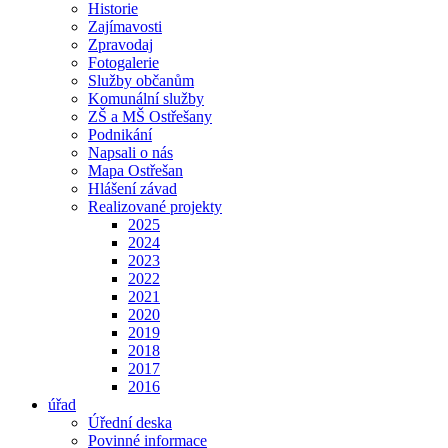
Historie
Zajímavosti
Zpravodaj
Fotogalerie
Služby občanům
Komunální služby
ZŠ a MŠ Ostřešany
Podnikání
Napsali o nás
Mapa Ostřešan
Hlášení závad
Realizované projekty
2025
2024
2023
2022
2021
2020
2019
2018
2017
2016
úřad
Úřední deska
Povinné informace