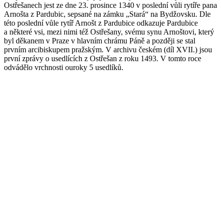
Ostřešanech jest ze dne 23. prosince 1340 v poslední vůli rytíře pana
Arnošta z Pardubic, sepsané na zámku „Stará“ na Bydžovsku. Dle
této poslední vůle rytíř Arnošt z Pardubice odkazuje Pardubice
a některé vsi, mezi nimi též Ostřešany, svému synu Arnoštovi, který
byl děkanem v Praze v hlavním chrámu Páně a později se stal
prvním arcibiskupem pražským. V archivu českém (díl XVII.) jsou
první zprávy o usedlících z Ostřešan z roku 1493. V tomto roce
odvádělo vrchnosti ouroky 5 usedlíků.