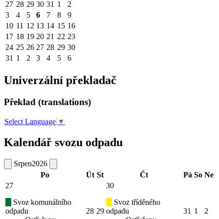
27
28
29
30
31
1
2
3
4
5
6
7
8
9
10
11
12
13
14
15
16
17
18
19
20
21
22
23
24
25
26
27
28
29
30
31
1
2
3
4
5
6
Univerzální překladač
Překlad (translations)
Select Language
▼
Kalendář svozu odpadu
Srpen
2026
Po
Út
St
Čt
Pá
So
Ne
27
30
Svoz komunálního
Svoz tříděného
odpadu
28
29
odpadu
31
1
2