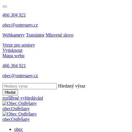
466 304 921
obec@ostresany.cz
Webkamery
Translator
Mluvené slovo
Verze pro seniory
Vytisknout
Mapa webu
466 304 921
obec@ostresany.cz
Hledaný výraz
Hledat
rozšířené vyhledávání
obec
Ostřešany
obec
Ostřešany
obec