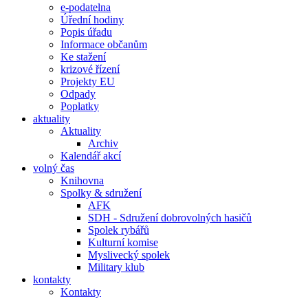
e-podatelna
Úřední hodiny
Popis úřadu
Informace občanům
Ke stažení
krizové řízení
Projekty EU
Odpady
Poplatky
aktuality
Aktuality
Archiv
Kalendář akcí
volný čas
Knihovna
Spolky & sdružení
AFK
SDH - Sdružení dobrovolných hasičů
Spolek rybářů
Kulturní komise
Myslivecký spolek
Military klub
kontakty
Kontakty