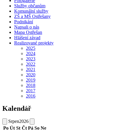
Fotogalerie
Služby občanům
Komunální služby
ZŠ a MŠ Ostřešany
Podnikání
Napsali o nás
Mapa Ostřešan
Hlášení závad
Realizované projekty
2025
2024
2023
2022
2021
2020
2019
2018
2017
2016
Kalendář
Srpen
2026
Po
Út
St
Čt
Pá
So
Ne