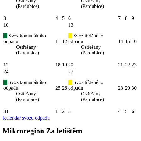
Ostřešany
Ostřešany
(Pardubice)
(Pardubice)
3
4
5
6
7
8
9
10
13
Svoz komunálního
Svoz tříděného
odpadu
11
12
odpadu
14
15
16
Ostřešany
Ostřešany
(Pardubice)
(Pardubice)
17
18
19
20
21
22
23
24
27
Svoz komunálního
Svoz tříděného
odpadu
25
26
odpadu
28
29
30
Ostřešany
Ostřešany
(Pardubice)
(Pardubice)
31
1
2
3
4
5
6
Kalendář svozu odpadu
Mikroregion Za letištěm