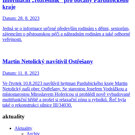
Informační „rozcestník“ pro občany Pardubického
kraje
Datum:
28. 8. 2023
Jedná se o informace určené především rodinám s dětmi, seniorům,
zájemcům o pěstounskou péči a náhradním rodinám a také odborné
veřejnosti.
Martin Netolický navštívil Ostřešany
Datum:
11. 8. 2023
Ve čtvrtek 10.8.2023 navštívil hejtman Pardubického kraje Martin
Netolický naši obec Ostřešany. Se starostou Josefem Vodrážkou a
místostarostou Miroslavem Hofericou si prohlédl nově vybudované
multifunkční hřiště a prošel si relaxační zónu u rybníků. Řeč byla
také o rekonstrukci silnice III/34030.
aktuality
Aktuality
Archiv