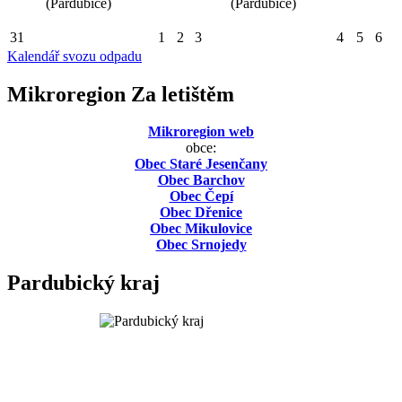
(Pardubice)
(Pardubice)
31
1
2
3
4
5
6
Kalendář svozu odpadu
Mikroregion Za letištěm
Mikroregion web
obce:
Obec Staré Jesenčany
Obec Barchov
Obec Čepí
Obec Dřenice
Obec Mikulovice
Obec Srnojedy
Pardubický kraj