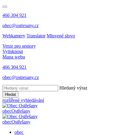
466 304 921
obec@ostresany.cz
Webkamery
Translator
Mluvené slovo
Verze pro seniory
Vytisknout
Mapa webu
466 304 921
obec@ostresany.cz
Hledaný výraz
Hledat
rozšířené vyhledávání
obec
Ostřešany
obec
Ostřešany
obec