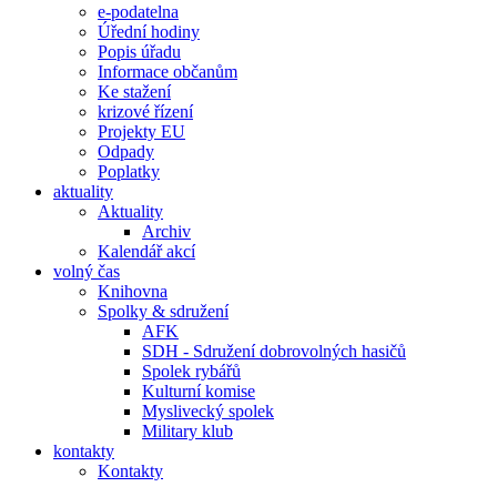
e-podatelna
Úřední hodiny
Popis úřadu
Informace občanům
Ke stažení
krizové řízení
Projekty EU
Odpady
Poplatky
aktuality
Aktuality
Archiv
Kalendář akcí
volný čas
Knihovna
Spolky & sdružení
AFK
SDH - Sdružení dobrovolných hasičů
Spolek rybářů
Kulturní komise
Myslivecký spolek
Military klub
kontakty
Kontakty