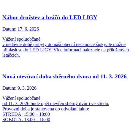
Nábor družstev a hráčů do LED LIGY
Datum:
17. 6. 2026
Vážení spoluobčané,
v nedávné době přibyly do naší obecní restaurace šipky. Je možné
přihlásit se do LED LIGY. Více informací naleznete na přiložených
letáčcích.
Nová otevírací doba sběrného dvora od 11. 3. 2026
Datum:
9. 3. 2026
Vážení spoluobčané,
od 11. 3. 2026 bude opět otevřen sběrný dvůr i ve středu.
Provozní doba je stanovena do odvolání takto:
STŘEDA: 15:00 – 18:00
SOBOTA: 13:00 – 16:00