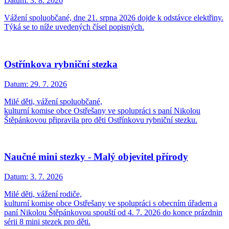
Datum:
3. 8. 2026
Vážení spoluobčané, dne 21. srpna 2026 dojde k odstávce elektřiny.
Týká se to níže uvedených čísel popisných.
Ostřínkova rybniční stezka
Datum:
29. 7. 2026
Milé děti, vážení spoluobčané,
kulturní komise obce Ostřešany ve spolupráci s paní Nikolou
Štěpánkovou připravila pro děti Ostřínkovu rybniční stezku.
Naučné mini stezky - Malý objevitel přírody
Datum:
3. 7. 2026
Milé děti, vážení rodiče,
kulturní komise obce Ostřešany ve spolupráci s obecním úřadem a
paní Nikolou Štěpánkovou spouští od 4. 7. 2026 do konce prázdnin
sérii 8 mini stezek pro děti.