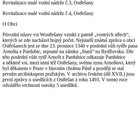
Revitalizace malé vodní nádrže č.3, Ostřešany
Revitalizace malé vodní nádrže č.4, Ostřešany
O Obci
Původní název vsi Wostřešany vznikl z patrně „vostrých střech“,
kterých se zde nacházel hojný počet. Nejstarší známá zpráva o obci
Ostřešanech jest ze dne 23. prosince 1340 v poslední vůli rytíře pana
Arnošta z Pardubic, sepsané na zámku „Stará“ na Bydžovsku. Dle
této poslední vůle rytíř Arnošt z Pardubice odkazuje Pardubice
a některé vsi, mezi nimi též Ostřešany, svému synu Arnoštovi, který
byl děkanem v Praze v hlavním chrámu Páně a později se stal
prvním arcibiskupem pražským. V archivu českém (díl XVII.) jsou
první zprávy o usedlících z Ostřešan z roku 1493. V tomto roce
odvádělo vrchnosti ouroky 5 usedlíků.