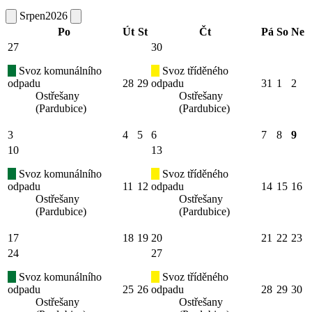
Srpen
2026
Po
Út
St
Čt
Pá
So
Ne
27
30
Svoz komunálního
Svoz tříděného
odpadu
28
29
odpadu
31
1
2
Ostřešany
Ostřešany
(Pardubice)
(Pardubice)
3
4
5
6
7
8
9
10
13
Svoz komunálního
Svoz tříděného
odpadu
11
12
odpadu
14
15
16
Ostřešany
Ostřešany
(Pardubice)
(Pardubice)
17
18
19
20
21
22
23
24
27
Svoz komunálního
Svoz tříděného
odpadu
25
26
odpadu
28
29
30
Ostřešany
Ostřešany