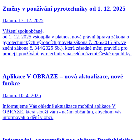
Změny v používání pyrotechniky od 1. 12. 2025
Datum:
17. 12. 2025
Vážení spoluobčané,
od 1. 12. 2025 vstoupila v platnost nová právní úprava zákona o
pyrotechnických výrobcích (novela zákona č. 206/2015 Sb. ve
znění zákona č. 344/2025 Sb.), která zásadně mění pravidla pro
prodej i používání pyrotechniky na celém území České republiky.
Aplikace V OBRAZE – nová aktualizace, nové
funkce
Datum:
10. 4. 2025
Informujeme Vás ohledně aktualizace mobilní aplikace V
OBRAZE, která slouží vám - našim občanům, abychom vás
informovali o dění v obci.