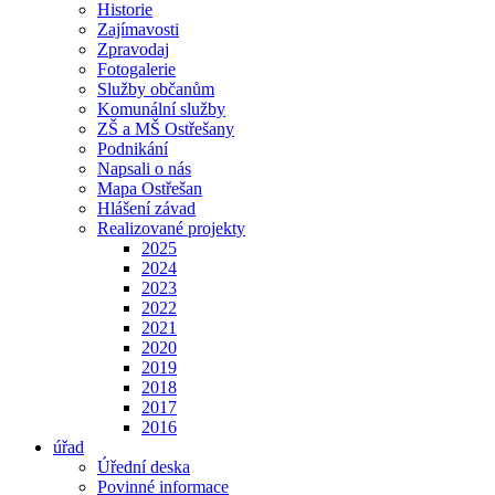
Historie
Zajímavosti
Zpravodaj
Fotogalerie
Služby občanům
Komunální služby
ZŠ a MŠ Ostřešany
Podnikání
Napsali o nás
Mapa Ostřešan
Hlášení závad
Realizované projekty
2025
2024
2023
2022
2021
2020
2019
2018
2017
2016
úřad
Úřední deska
Povinné informace