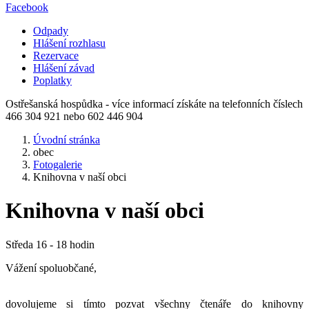
Facebook
Odpady
Hlášení rozhlasu
Rezervace
Hlášení závad
Poplatky
Ostřešanská hospůdka - více informací získáte na telefonních číslech
466 304 921 nebo 602 446 904
Úvodní stránka
obec
Fotogalerie
Knihovna v naší obci
Knihovna v naší obci
Středa 16 - 18 hodin
Vážení spoluobčané,
dovolujeme si tímto pozvat všechny čtenáře do knihovny