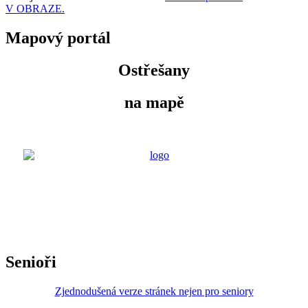
V OBRAZE.
Mapový portál
Ostřešany
na mapě
Senioři
Zjednodušená verze stránek nejen pro seniory