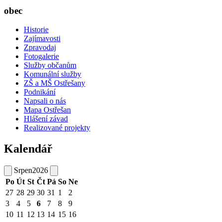
obec
Historie
Zajímavosti
Zpravodaj
Fotogalerie
Služby občanům
Komunální služby
ZŠ a MŠ Ostřešany
Podnikání
Napsali o nás
Mapa Ostřešan
Hlášení závad
Realizované projekty
Kalendář
Srpen
2026
Po
Út
St
Čt
Pá
So
Ne
27
28
29
30
31
1
2
3
4
5
6
7
8
9
10
11
12
13
14
15
16