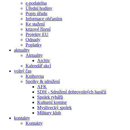
e-podatelna
Úřední hodiny
Popis úřadu
Informace občanům
Ke stažení
krizové řízení
Projekty EU
Odpady
Poplatky
aktuality
Aktuality
Archiv
Kalendář akcí
volný čas
Knihovna
Spolky & sdružení
AFK
SDH - Sdružení dobrovolných hasičů
Spolek rybářů
Kulturní komise
Myslivecký spolek
Military klub
kontakty
Kontakty