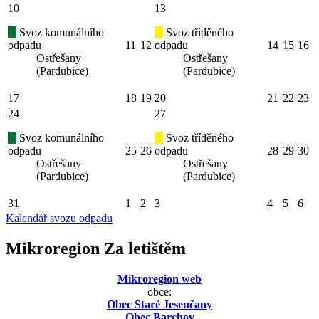
10
13
Svoz komunálního
Svoz tříděného
odpadu
11
12
odpadu
14
15
16
Ostřešany
Ostřešany
(Pardubice)
(Pardubice)
17
18
19
20
21
22
23
24
27
Svoz komunálního
Svoz tříděného
odpadu
25
26
odpadu
28
29
30
Ostřešany
Ostřešany
(Pardubice)
(Pardubice)
31
1
2
3
4
5
6
Kalendář svozu odpadu
Mikroregion Za letištěm
Mikroregion web
obce:
Obec Staré Jesenčany
Obec Barchov