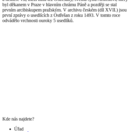
byl děkanem v Praze v hlavním chrámu Páně a později se stal
prvním arcibiskupem pražským. V archivu českém (díl XVII.) jsou
první zprávy o usedlících z Ostřešan z roku 1493. V tomto roce
odvádělo vrchnosti ouroky 5 usedlíků.
Kde nás najdete?
Úřad