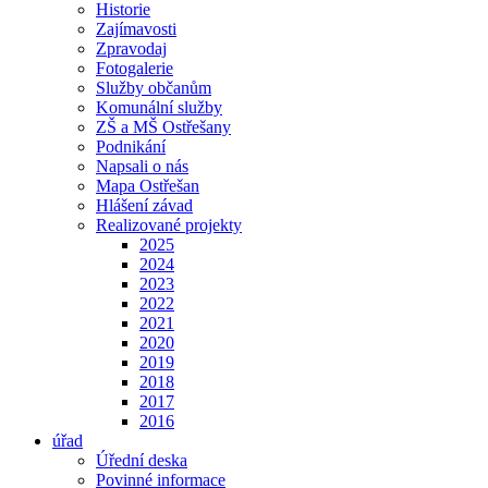
Historie
Zajímavosti
Zpravodaj
Fotogalerie
Služby občanům
Komunální služby
ZŠ a MŠ Ostřešany
Podnikání
Napsali o nás
Mapa Ostřešan
Hlášení závad
Realizované projekty
2025
2024
2023
2022
2021
2020
2019
2018
2017
2016
úřad
Úřední deska
Povinné informace