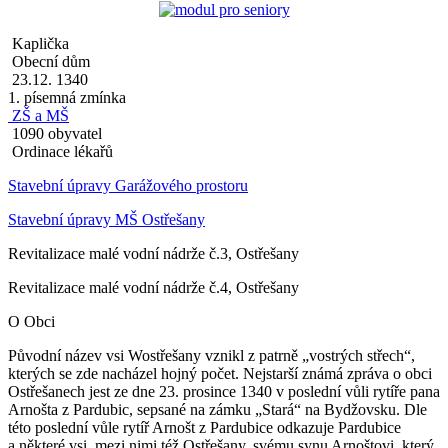
Kaplička
Obecní dům
23.12. 1340
1. písemná zmínka
ZŠ a MŠ
1090 obyvatel
Ordinace lékařů
Stavební úpravy Garážového prostoru
Stavební úpravy MŠ Ostřešany
Revitalizace malé vodní nádrže č.3, Ostřešany
Revitalizace malé vodní nádrže č.4, Ostřešany
O Obci
Původní název vsi Wostřešany vznikl z patrně „vostrých střech“,
kterých se zde nacházel hojný počet. Nejstarší známá zpráva o obci
Ostřešanech jest ze dne 23. prosince 1340 v poslední vůli rytíře pana
Arnošta z Pardubic, sepsané na zámku „Stará“ na Bydžovsku. Dle
této poslední vůle rytíř Arnošt z Pardubice odkazuje Pardubice
a některé vsi, mezi nimi též Ostřešany, svému synu Arnoštovi, který