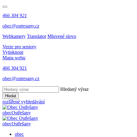
466 304 921
obec@ostresany.cz
Webkamery
Translator
Mluvené slovo
Verze pro seniory
Vytisknout
Mapa webu
466 304 921
obec@ostresany.cz
Hledaný výraz
Hledat
rozšířené vyhledávání
obec
Ostřešany
obec
Ostřešany
obec