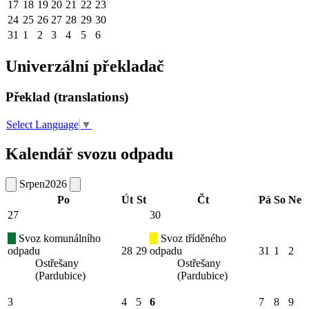
17
18
19
20
21
22
23
24
25
26
27
28
29
30
31
1
2
3
4
5
6
Univerzální překladač
Překlad (translations)
Select Language
▼
Kalendář svozu odpadu
Srpen
2026
Po
Út
St
Čt
Pá
So
Ne
27
30
Svoz komunálního
Svoz tříděného
odpadu
28
29
odpadu
31
1
2
Ostřešany
Ostřešany
(Pardubice)
(Pardubice)
3
4
5
6
7
8
9