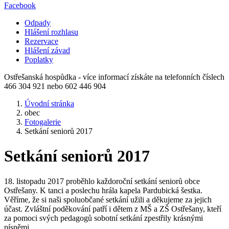
Facebook
Odpady
Hlášení rozhlasu
Rezervace
Hlášení závad
Poplatky
Ostřešanská hospůdka - více informací získáte na telefonních číslech
466 304 921 nebo 602 446 904
Úvodní stránka
obec
Fotogalerie
Setkání seniorů 2017
Setkání seniorů 2017
18. listopadu 2017 proběhlo každoroční setkání seniorů obce
Ostřešany. K tanci a poslechu hrála kapela Pardubická šestka.
Věříme, že si naši spoluobčané setkání užili a děkujeme za jejich
účast. Zvláštní poděkování patří i dětem z MŠ a ZŠ Ostřešany, kteří
za pomoci svých pedagogů sobotní setkání zpestřily krásnými
písněmi.