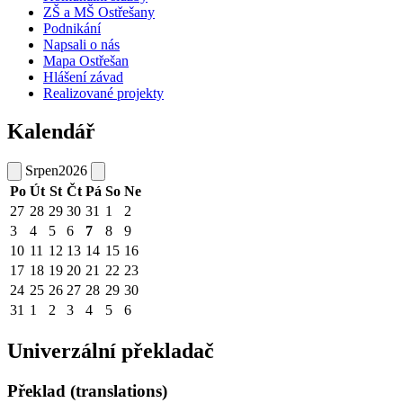
ZŠ a MŠ Ostřešany
Podnikání
Napsali o nás
Mapa Ostřešan
Hlášení závad
Realizované projekty
Kalendář
Srpen
2026
Po
Út
St
Čt
Pá
So
Ne
27
28
29
30
31
1
2
3
4
5
6
7
8
9
10
11
12
13
14
15
16
17
18
19
20
21
22
23
24
25
26
27
28
29
30
31
1
2
3
4
5
6
Univerzální překladač
Překlad (translations)