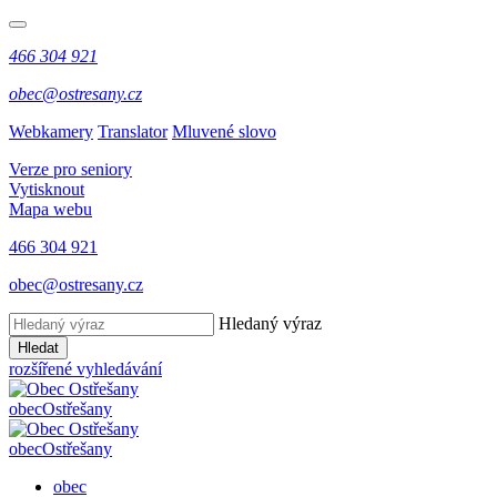
466 304 921
obec@ostresany.cz
Webkamery
Translator
Mluvené slovo
Verze pro seniory
Vytisknout
Mapa webu
466 304 921
obec@ostresany.cz
Hledaný výraz
Hledat
rozšířené vyhledávání
obec
Ostřešany
obec
Ostřešany
obec