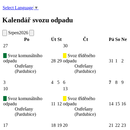
Select Language
▼
Kalendář svozu odpadu
Srpen
2026
Po
Út
St
Čt
Pá
So
Ne
27
30
Svoz komunálního
Svoz tříděného
odpadu
28
29
odpadu
31
1
2
Ostřešany
Ostřešany
(Pardubice)
(Pardubice)
3
4
5
6
7
8
9
10
13
Svoz komunálního
Svoz tříděného
odpadu
11
12
odpadu
14
15
16
Ostřešany
Ostřešany
(Pardubice)
(Pardubice)
17
18
19
20
21
22
23