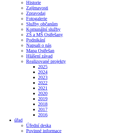
Historie
Zajímavosti
Zpravodaj
Fotogalerie
Služby občanům
Komunální služby
ZŠ a MŠ Ostřešany
Podnikání
Napsali o nás
Mapa Ostřešan
Hlášení závad
Realizované projekty
2025
2024
2023
2022
2021
2020
2019
2018
2017
2016
úřad
Úřední deska
Povinné informace