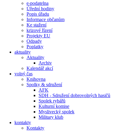
e-podatelna
Úřední hodiny
Popis úřadu
Informace občanům
Ke stažení
krizové řízení
Projekty EU
Odpady
Poplatky
aktuality
Aktuality
Archiv
Kalendář akcí
volný čas
Knihovna
Spolky & sdružení
AFK
SDH - Sdružení dobrovolných hasičů
Spolek rybářů
Kulturní komise
Myslivecký spolek
Military klub
kontakty
Kontakty