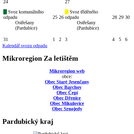
24
27
Svoz komunálního
Svoz tříděného
odpadu
25
26
odpadu
28
29
30
Ostřešany
Ostřešany
(Pardubice)
(Pardubice)
31
1
2
3
4
5
6
Kalendář svozu odpadu
Mikroregion Za letištěm
Mikroregion web
obce:
Obec Staré Jesenčany
Obec Barchov
Obec Čepí
Obec Dřenice
Obec Mikulovice
Obec Srnojedy
Pardubický kraj