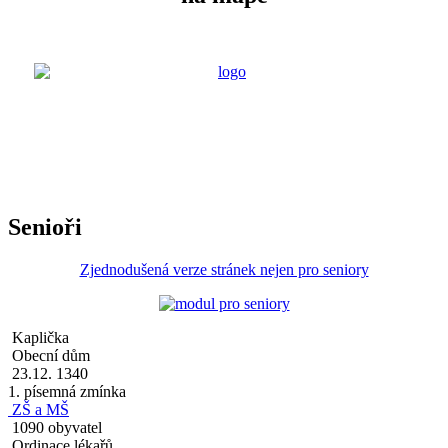
Senioři
Zjednodušená verze stránek nejen pro seniory
Kaplička
Obecní dům
23.12. 1340
1. písemná zmínka
ZŠ a MŠ
1090 obyvatel
Ordinace lékařů