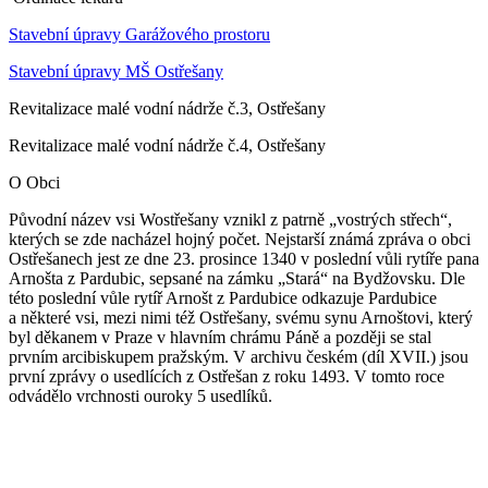
Stavební úpravy Garážového prostoru
Stavební úpravy MŠ Ostřešany
Revitalizace malé vodní nádrže č.3, Ostřešany
Revitalizace malé vodní nádrže č.4, Ostřešany
O Obci
Původní název vsi Wostřešany vznikl z patrně „vostrých střech“,
kterých se zde nacházel hojný počet. Nejstarší známá zpráva o obci
Ostřešanech jest ze dne 23. prosince 1340 v poslední vůli rytíře pana
Arnošta z Pardubic, sepsané na zámku „Stará“ na Bydžovsku. Dle
této poslední vůle rytíř Arnošt z Pardubice odkazuje Pardubice
a některé vsi, mezi nimi též Ostřešany, svému synu Arnoštovi, který
byl děkanem v Praze v hlavním chrámu Páně a později se stal
prvním arcibiskupem pražským. V archivu českém (díl XVII.) jsou
první zprávy o usedlících z Ostřešan z roku 1493. V tomto roce
odvádělo vrchnosti ouroky 5 usedlíků.