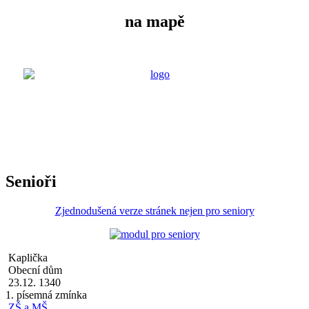
na mapě
Senioři
Zjednodušená verze stránek nejen pro seniory
Kaplička
Obecní dům
23.12. 1340
1. písemná zmínka
ZŠ a MŠ