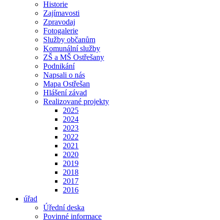
Historie
Zajímavosti
Zpravodaj
Fotogalerie
Služby občanům
Komunální služby
ZŠ a MŠ Ostřešany
Podnikání
Napsali o nás
Mapa Ostřešan
Hlášení závad
Realizované projekty
2025
2024
2023
2022
2021
2020
2019
2018
2017
2016
úřad
Úřední deska
Povinné informace