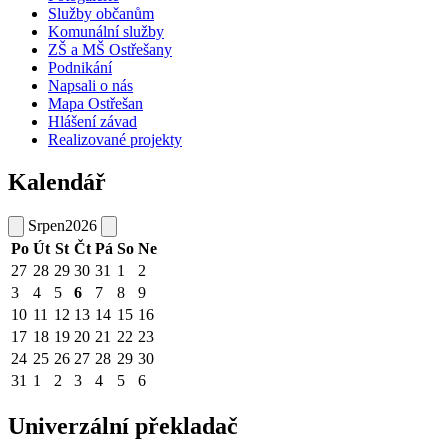
Služby občanům
Komunální služby
ZŠ a MŠ Ostřešany
Podnikání
Napsali o nás
Mapa Ostřešan
Hlášení závad
Realizované projekty
Kalendář
Srpen
2026
Po
Út
St
Čt
Pá
So
Ne
27
28
29
30
31
1
2
3
4
5
6
7
8
9
10
11
12
13
14
15
16
17
18
19
20
21
22
23
24
25
26
27
28
29
30
31
1
2
3
4
5
6
Univerzální překladač