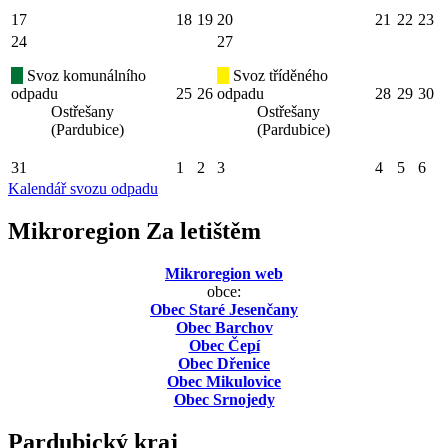
17
18
19
20
21
22
23
24
27
Svoz komunálního
Svoz tříděného
odpadu
25
26
odpadu
28
29
30
Ostřešany
Ostřešany
(Pardubice)
(Pardubice)
31
1
2
3
4
5
6
Kalendář svozu odpadu
Mikroregion Za letištěm
Mikroregion web
obce:
Obec Staré Jesenčany
Obec Barchov
Obec Čepí
Obec Dřenice
Obec Mikulovice
Obec Srnojedy
Pardubický kraj