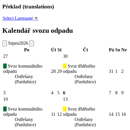
Překlad (translations)
Select Language
▼
Kalendář svozu odpadu
Srpen
2026
Po
Út
St
Čt
Pá
So
Ne
27
30
Svoz komunálního
Svoz tříděného
odpadu
28
29
odpadu
31
1
2
Ostřešany
Ostřešany
(Pardubice)
(Pardubice)
3
4
5
6
7
8
9
10
13
Svoz komunálního
Svoz tříděného
odpadu
11
12
odpadu
14
15
16
Ostřešany
Ostřešany
(Pardubice)
(Pardubice)