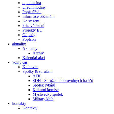
e-podatelna
Úřední hodiny
Popis úřadu
Informace občanům
Ke stažení
krizové řízení
Projekty EU
Odpady
Poplatky
aktuality
Aktuality
Archiv
Kalendář akcí
volný čas
Knihovna
Spolky & sdružení
AFK
SDH - Sdružení dobrovolných hasičů
Spolek rybářů
Kulturní komise
Myslivecký spolek
Military klub
kontakty
Kontakty