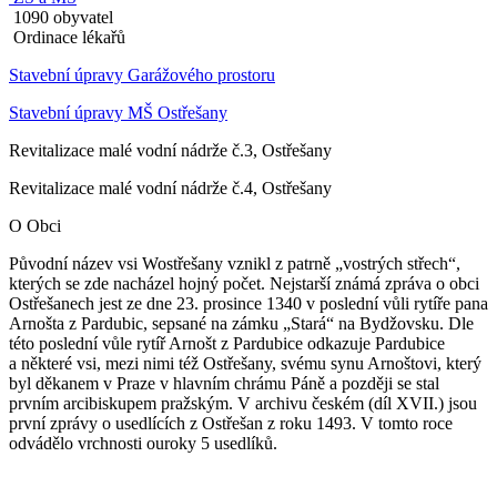
1090 obyvatel
Ordinace lékařů
Stavební úpravy Garážového prostoru
Stavební úpravy MŠ Ostřešany
Revitalizace malé vodní nádrže č.3, Ostřešany
Revitalizace malé vodní nádrže č.4, Ostřešany
O Obci
Původní název vsi Wostřešany vznikl z patrně „vostrých střech“,
kterých se zde nacházel hojný počet. Nejstarší známá zpráva o obci
Ostřešanech jest ze dne 23. prosince 1340 v poslední vůli rytíře pana
Arnošta z Pardubic, sepsané na zámku „Stará“ na Bydžovsku. Dle
této poslední vůle rytíř Arnošt z Pardubice odkazuje Pardubice
a některé vsi, mezi nimi též Ostřešany, svému synu Arnoštovi, který
byl děkanem v Praze v hlavním chrámu Páně a později se stal
prvním arcibiskupem pražským. V archivu českém (díl XVII.) jsou
první zprávy o usedlících z Ostřešan z roku 1493. V tomto roce
odvádělo vrchnosti ouroky 5 usedlíků.