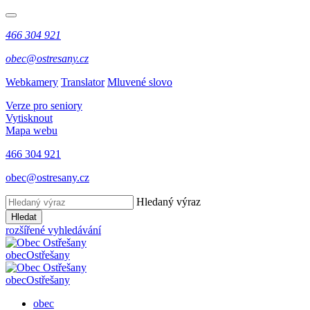
466 304 921
obec@ostresany.cz
Webkamery
Translator
Mluvené slovo
Verze pro seniory
Vytisknout
Mapa webu
466 304 921
obec@ostresany.cz
Hledaný výraz
Hledat
rozšířené vyhledávání
obec
Ostřešany
obec
Ostřešany
obec