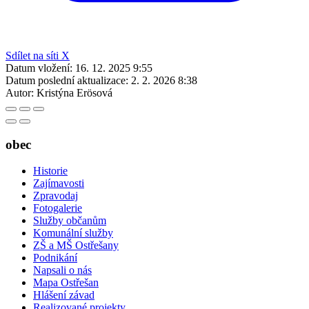
Sdílet na síti X
Datum vložení:
16. 12. 2025 9:55
Datum poslední aktualizace:
2. 2. 2026 8:38
Autor:
Kristýna Erösová
obec
Historie
Zajímavosti
Zpravodaj
Fotogalerie
Služby občanům
Komunální služby
ZŠ a MŠ Ostřešany
Podnikání
Napsali o nás
Mapa Ostřešan
Hlášení závad
Realizované projekty