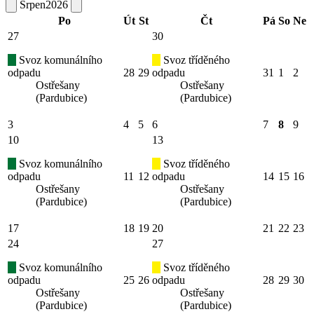
Srpen
2026
Po
Út
St
Čt
Pá
So
Ne
27
30
Svoz komunálního
Svoz tříděného
odpadu
28
29
odpadu
31
1
2
Ostřešany
Ostřešany
(Pardubice)
(Pardubice)
3
4
5
6
7
8
9
10
13
Svoz komunálního
Svoz tříděného
odpadu
11
12
odpadu
14
15
16
Ostřešany
Ostřešany
(Pardubice)
(Pardubice)
17
18
19
20
21
22
23
24
27
Svoz komunálního
Svoz tříděného
odpadu
25
26
odpadu
28
29
30
Ostřešany
Ostřešany
(Pardubice)
(Pardubice)