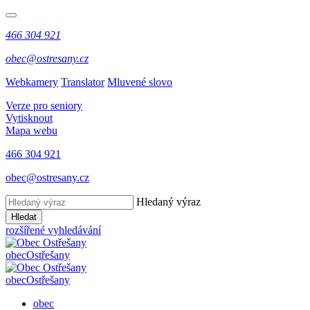
466 304 921
obec@ostresany.cz
Webkamery
Translator
Mluvené slovo
Verze pro seniory
Vytisknout
Mapa webu
466 304 921
obec@ostresany.cz
Hledaný výraz
Hledat
rozšířené vyhledávání
obec
Ostřešany
obec
Ostřešany
obec