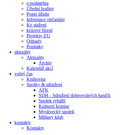
e-podatelna
Úřední hodiny
Popis úřadu
Informace občanům
Ke stažení
krizové řízení
Projekty EU
Odpady
Poplatky
aktuality
Aktuality
Archiv
Kalendář akcí
volný čas
Knihovna
Spolky & sdružení
AFK
SDH - Sdružení dobrovolných hasičů
Spolek rybářů
Kulturní komise
Myslivecký spolek
Military klub
kontakty
Kontakty