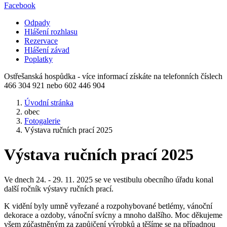
Facebook
Odpady
Hlášení rozhlasu
Rezervace
Hlášení závad
Poplatky
Ostřešanská hospůdka - více informací získáte na telefonních číslech
466 304 921 nebo 602 446 904
Úvodní stránka
obec
Fotogalerie
Výstava ručních prací 2025
Výstava ručních prací 2025
Ve dnech 24. - 29. 11. 2025 se ve vestibulu obecního úřadu konal
další ročník výstavy ručních prací.
K vidění byly umně vyřezané a rozpohybované betlémy, vánoční
dekorace a ozdoby, vánoční svícny a mnoho dalšího. Moc děkujeme
všem zúčastněným za zapůjčení výrobků a těšíme se na případnou