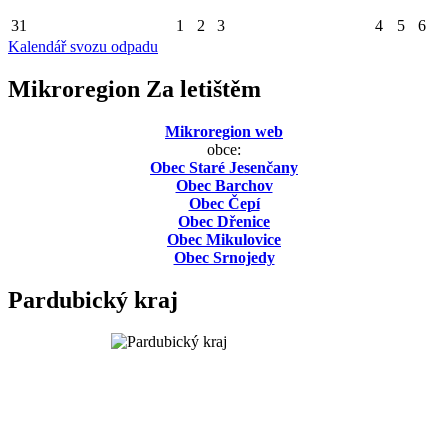
31
1
2
3
4
5
6
Kalendář svozu odpadu
Mikroregion Za letištěm
Mikroregion web
obce:
Obec Staré Jesenčany
Obec Barchov
Obec Čepí
Obec Dřenice
Obec Mikulovice
Obec Srnojedy
Pardubický kraj