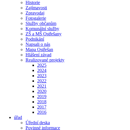
Historie
Zajímavosti
Zpravodaj
Fotogalerie
Služby občanům
Komunální služby
ZŠ a MŠ Ostřešany
Podnikání
Napsali o nás
Mapa Ostřešan
Hlášení závad
Realizované projekty
2025
2024
2023
2022
2021
2020
2019
2018
2017
2016
úřad
Úřední deska
Povinné informace