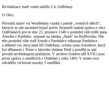
Revitalizace malé vodní nádrže č.4, Ostřešany
O Obci
Původní název vsi Wostřešany vznikl z patrně „vostrých střech“,
kterých se zde nacházel hojný počet. Nejstarší známá zpráva o obci
Ostřešanech jest ze dne 23. prosince 1340 v poslední vůli rytíře pana
Arnošta z Pardubic, sepsané na zámku „Stará“ na Bydžovsku. Dle
této poslední vůle rytíř Arnošt z Pardubice odkazuje Pardubice
a některé vsi, mezi nimi též Ostřešany, svému synu Arnoštovi, který
byl děkanem v Praze v hlavním chrámu Páně a později se stal
prvním arcibiskupem pražským. V archivu českém (díl XVII.) jsou
první zprávy o usedlících z Ostřešan z roku 1493. V tomto roce
odvádělo vrchnosti ouroky 5 usedlíků.