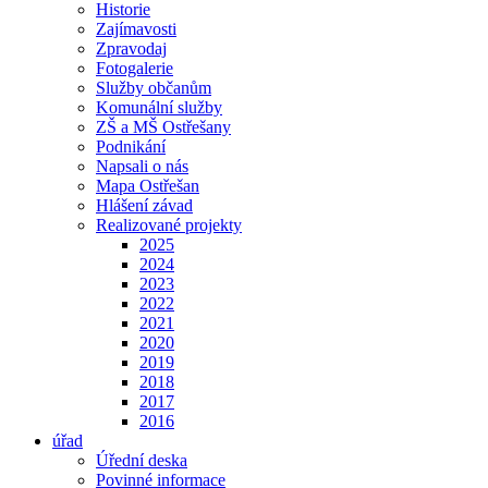
Historie
Zajímavosti
Zpravodaj
Fotogalerie
Služby občanům
Komunální služby
ZŠ a MŠ Ostřešany
Podnikání
Napsali o nás
Mapa Ostřešan
Hlášení závad
Realizované projekty
2025
2024
2023
2022
2021
2020
2019
2018
2017
2016
úřad
Úřední deska
Povinné informace