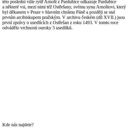
této poslední vůle rytíř Arnošt z Pardubice odkazuje Pardubice
a některé vsi, mezi nimi též Ostřešany, svému synu Arnoštovi, který
byl děkanem v Praze v hlavním chrámu Páně a později se stal
prvním arcibiskupem pražským. V archivu českém (díl XVII.) jsou
první zprávy o usedlících z Ostřešan z roku 1493. V tomto roce
odvádělo vrchnosti ouroky 5 usedlíků.
Kde nás najdete?