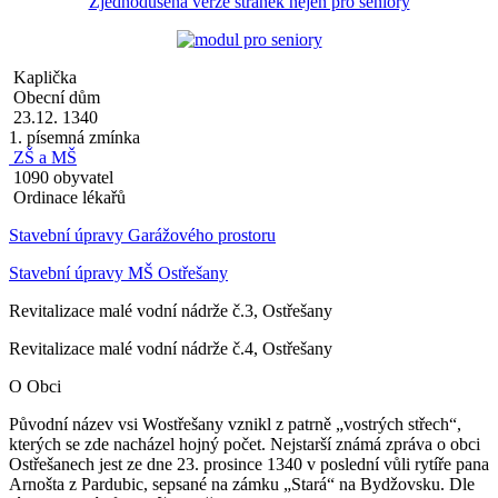
Zjednodušená verze stránek nejen pro seniory
Kaplička
Obecní dům
23.12. 1340
1. písemná zmínka
ZŠ a MŠ
1090 obyvatel
Ordinace lékařů
Stavební úpravy Garážového prostoru
Stavební úpravy MŠ Ostřešany
Revitalizace malé vodní nádrže č.3, Ostřešany
Revitalizace malé vodní nádrže č.4, Ostřešany
O Obci
Původní název vsi Wostřešany vznikl z patrně „vostrých střech“,
kterých se zde nacházel hojný počet. Nejstarší známá zpráva o obci
Ostřešanech jest ze dne 23. prosince 1340 v poslední vůli rytíře pana
Arnošta z Pardubic, sepsané na zámku „Stará“ na Bydžovsku. Dle