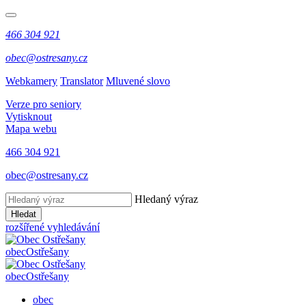
466 304 921
obec@ostresany.cz
Webkamery
Translator
Mluvené slovo
Verze pro seniory
Vytisknout
Mapa webu
466 304 921
obec@ostresany.cz
Hledaný výraz
Hledat
rozšířené vyhledávání
obec
Ostřešany
obec
Ostřešany
obec