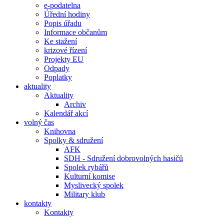
e-podatelna
Úřední hodiny
Popis úřadu
Informace občanům
Ke stažení
krizové řízení
Projekty EU
Odpady
Poplatky
aktuality
Aktuality
Archiv
Kalendář akcí
volný čas
Knihovna
Spolky & sdružení
AFK
SDH - Sdružení dobrovolných hasičů
Spolek rybářů
Kulturní komise
Myslivecký spolek
Military klub
kontakty
Kontakty