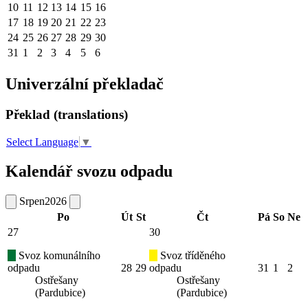
10
11
12
13
14
15
16
17
18
19
20
21
22
23
24
25
26
27
28
29
30
31
1
2
3
4
5
6
Univerzální překladač
Překlad (translations)
Select Language
▼
Kalendář svozu odpadu
Srpen
2026
Po
Út
St
Čt
Pá
So
Ne
27
30
Svoz komunálního
Svoz tříděného
odpadu
28
29
odpadu
31
1
2
Ostřešany
Ostřešany
(Pardubice)
(Pardubice)