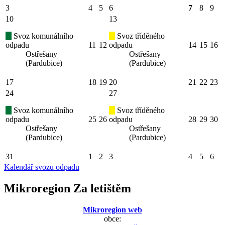
3
4
5
6
7
8
9
10
13
Svoz komunálního
Svoz tříděného
odpadu
11
12
odpadu
14
15
16
Ostřešany
Ostřešany
(Pardubice)
(Pardubice)
17
18
19
20
21
22
23
24
27
Svoz komunálního
Svoz tříděného
odpadu
25
26
odpadu
28
29
30
Ostřešany
Ostřešany
(Pardubice)
(Pardubice)
31
1
2
3
4
5
6
Kalendář svozu odpadu
Mikroregion Za letištěm
Mikroregion web
obce: